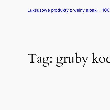
Przejdź
Luksusowe produkty z wełny alpaki – 10
do
treści
Tag:
gruby ko