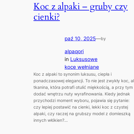
Koc z alpaki – gruby czy
cienki?
paź 10, 2025
—
by
alpaqori
in
Luksusowe
koce wełniane
Koc z alpaki to synonim luksusu, ciepła i
ponadczasowej elegancji. To nie jest zwykły koc, a
tkanina, która potrafi otulić miękkością, a przy tym
dodać wnętrzu nuty wyrafinowania. Kiedy jednak
przychodzi moment wyboru, pojawia się pytanie:
czy lepiej postawić na cienki, lekki koc z czystej
alpaki, czy raczej na grubszy model z domieszką
innych włókien?…