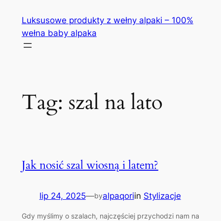
Przejdź
Luksusowe produkty z wełny alpaki – 100%
do
wełna baby alpaka
treści
Tag:
szal na lato
Jak nosić szal wiosną i latem?
lip 24, 2025
—
alpaqori
in
Stylizacje
by
Gdy myślimy o szalach, najczęściej przychodzi nam na