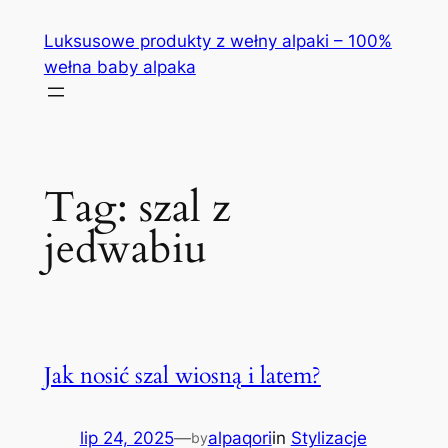
Przejdź
Luksusowe produkty z wełny alpaki – 100%
do
wełna baby alpaka
treści
Tag:
szal z
jedwabiu
Jak nosić szal wiosną i latem?
lip 24, 2025
—
alpaqori
in
Stylizacje
by