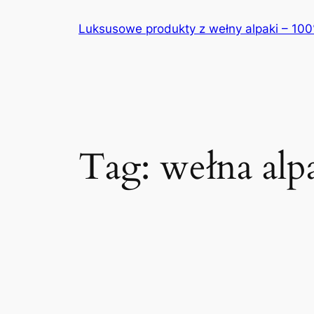
Przejdź
Luksusowe produkty z wełny alpaki – 10
do
treści
Tag:
wełna alp