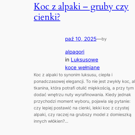
Koc z alpaki – gruby czy
cienki?
paź 10, 2025
—
by
alpaqori
in
Luksusowe
koce wełniane
Koc z alpaki to synonim luksusu, ciepła i
ponadczasowej elegancji. To nie jest zwykły koc, a
tkanina, która potrafi otulić miękkością, a przy tym
dodać wnętrzu nuty wyrafinowania. Kiedy jednak
przychodzi moment wyboru, pojawia się pytanie:
czy lepiej postawić na cienki, lekki koc z czystej
alpaki, czy raczej na grubszy model z domieszką
innych włókien?…